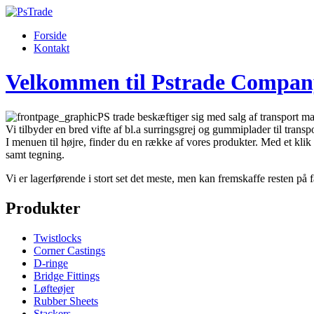
Forside
Kontakt
Velkommen til Pstrade Compan
PS trade beskæftiger sig med salg af transport mat
Vi tilbyder en bred vifte af bl.a surringsgrej og gummiplader til transpo
I menuen til højre, finder du en række af vores produkter. Med et klik 
samt tegning.
Vi er lagerførende i stort set det meste, men kan fremskaffe resten på f
Produkter
Twistlocks
Corner Castings
D-ringe
Bridge Fittings
Løfteøjer
Rubber Sheets
Stackers