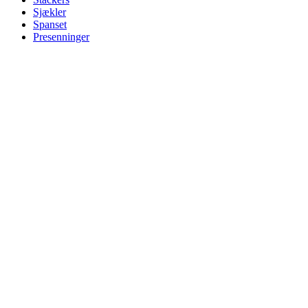
Sjækler
Spanset
Presenninger
Henvendelse til Per Støtterup
Tlf.:
+ 45 51 17 21 51
E-Mail:
pstrade@mail.dk