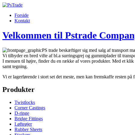
Forside
Kontakt
Velkommen til Pstrade Compan
PS trade beskæftiger sig med salg af transport mat
Vi tilbyder en bred vifte af bl.a surringsgrej og gummiplader til transpo
I menuen til højre, finder du en række af vores produkter. Med et klik 
samt tegning.
Vi er lagerførende i stort set det meste, men kan fremskaffe resten på f
Produkter
Twistlocks
Corner Castings
D-ringe
Bridge Fittings
Løfteøjer
Rubber Sheets
Stackers