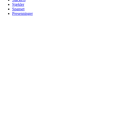
Sjækler
Spanset
Presenninger
Henvendelse til Per Støtterup
Tlf.:
+ 45 51 17 21 51
E-Mail:
pstrade@mail.dk